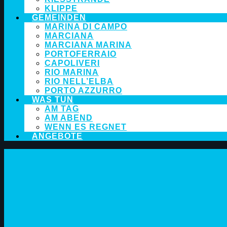
KLIPPE
GEMEINDEN
MARINA DI CAMPO
MARCIANA
MARCIANA MARINA
PORTOFERRAIO
CAPOLIVERI
RIO MARINA
RIO NELL’ELBA
PORTO AZZURRO
WAS TUN
AM TAG
AM ABEND
WENN ES REGNET
ANGEBOTE