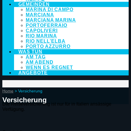
GEMEINDEN
MARINA DI CAMPO
MARCIANA
MARCIANA MARINA
PORTOFERRAIO
CAPOLIVERI
RIO MARINA
RIO NELL’ELBA
PORTO AZZURRO
WAS TUN
AM TAG
AM ABEND
WENN ES REGNET
ANGEBOTE
Home
> Versicherung
Versicherung
Die Reiseversicherung ist nur für in Italien ansässige
Verfügung.