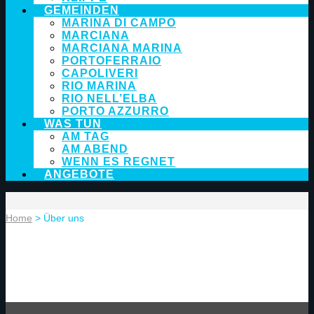
GEMEINDEN
MARINA DI CAMPO
MARCIANA
MARCIANA MARINA
PORTOFERRAIO
CAPOLIVERI
RIO MARINA
RIO NELL’ELBA
PORTO AZZURRO
WAS TUN
AM TAG
AM ABEND
WENN ES REGNET
ANGEBOTE
Home
> Über uns