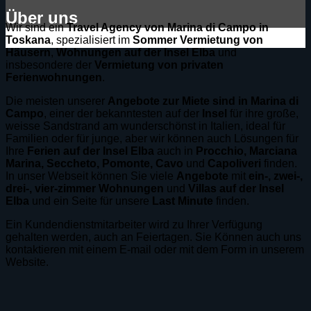
Über uns
Wir sind ein
Travel Agency von Marina di Campo
in
Toskana
, spezialisiert im
Sommer Vermietung von
Häusern
,
Wohnungen auf der Insel Elba
und
insbesondere der
Vermietung von privaten
Ferienwohnungen
.
Die meisten unserer
Angebote
zur Miete sind in Marina di
Campo
, einer der bekanntesten auf der
Insel
für ihre große,
weisse Sandstrand am wunderschönst in Italien, ideal für
Familien oder für junge, aber wir können auch Lösungen für
Ihre
Ferien auf der Insel Elba
auch in
Procchio,
Marciana
Marina, Seccheto, Pomonte, Cavo
und
Capoliveri
finden.
In unser Webseit können Sie viele
Angebote
mit
ein-, zwei-,
drei-, vier-zimmer Wohnungen
und
Villas
auf der Insel
Elba
und ein Seite für unsere
Last Minute
finden.
Ein Kundendienstmitarbeiter wird zu Ihrer Verfügung
gehalten werden, auch an Feiertagen. Sie Können auch uns
kontaktieren mit einem E-mail oder mit dem Form in unserem
Website.