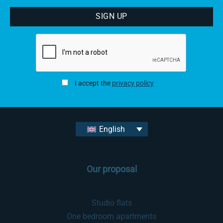
I accept the
privacy policy
English
Our proposal
Studio flats
One bedroom apartments