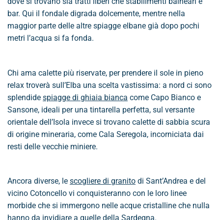
dove si trovano sia tratti liberi che stabilimenti balneari e
bar. Qui il fondale digrada dolcemente, mentre nella
maggior parte delle altre spiagge elbane già dopo pochi
metri l’acqua si fa fonda.
Chi ama calette più riservate, per prendere il sole in pieno
relax troverà sull’Elba una scelta vastissima: a nord ci sono
splendide
spiagge di ghiaia bianca
come Capo Bianco e
Sansone, ideali per una tintarella perfetta, sul versante
orientale dell’Isola invece si trovano calette di sabbia scura
di origine mineraria, come Cala Seregola, incorniciata dai
resti delle vecchie miniere.
Ancora diverse, le
scogliere di granito
di Sant’Andrea e del
vicino Cotoncello vi conquisteranno con le loro linee
morbide che si immergono nelle acque cristalline che nulla
hanno da invidiare a quelle della Sardegna.