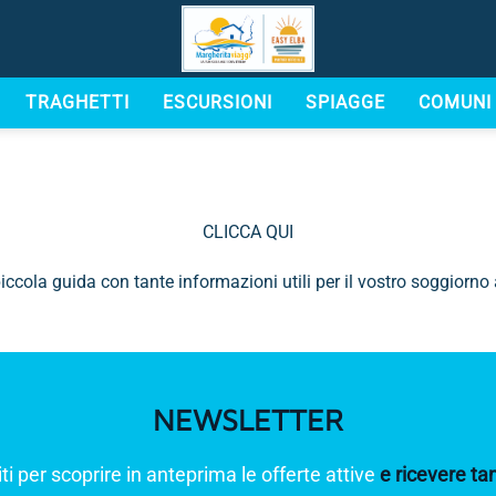
ANZA
ORMAZIONI UTILI PER LA TUA VAC
TRAGHETTI
ESCURSIONI
SPIAGGE
COMUNI
CLICCA QUI
iccola guida con tante informazioni utili per il vostro soggiorn
NEWSLETTER
iti per scoprire in anteprima le offerte attive
e ricevere tant