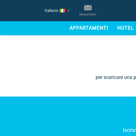
Salta
Home
> INFORMAZIONI UTILI PER LA TUA VAC
Italiano
ai
Newsletter
contenuti
INF
APPARTAMENTI
HOTEL
per scaricare una p
Iscriv