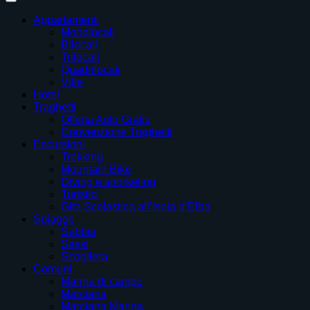
Appartamenti
Monolocali
Bilocali
Trilocali
Quadrilocali
Ville
Hotel
Traghetti
Offerta Auto Gratis
Convenzione Traghetti
Escursioni
Trekking
Mountain Bike
Diving e snorkeling
Turistici
Gita Scolastica all’Isola d’Elba
Spiagge
Sabbia
Sassi
Scogliera
Comuni
Marina di campo
Marciana
Marciana Marina