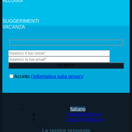
ALLOGGI
SUGGERIMENTI
VACANZA
Accetto
l'informativa sulla privacy
Italiano
English
(
Inglese
)
Deutsch
(
Tedesco
)
Le nostre proposte