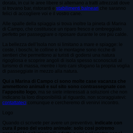
dorata, in cui le aree libere si alternano a tratti attrezzati dove
si trovano bar, ristoranti e
stabilimenti balneari
che saranno
felici di accogliere voi e il vostro cane.
Alle spalle della spiaggia si trova inoltre la pineta di Marina
di Campo, che costituisce un riparo fresco e ombreggiato
perfetto per passeggiare o riposare durante le ore più calde.
La bellezza dell’Isola non si limitano a mare e spiagge: le
coste, i boschi, le colline e le montagne sono ricche di
sentieri che permettono ai turisti di godersi una natura
rigogliosa e scoprire angoli di isola spesso sconosciuti al
turismo di massa, mentre i loro cani sfogano la propria voglia
di passeggiate in mezzo alla natura.
Qui a Marina di Campo ci sono molte case vacanza che
ammettono animali e sul sito sono contrassegnate con
l’apposito logo
, ma se siete interessati a soluzioni che non
indicano la loro disponibilità al riguardo, non scoraggiatevi:
contattateci
comunque e cercheremo di venirvi incontro.
Logo
Quando ci scrivete per avere un preventivo,
indicate con
cura il peso del vostro animale: solo così potremo