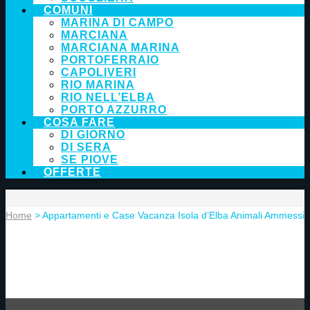
COMUNI
MARINA DI CAMPO
MARCIANA
MARCIANA MARINA
PORTOFERRAIO
CAPOLIVERI
RIO MARINA
RIO NELL’ELBA
PORTO AZZURRO
COSA FARE
DI GIORNO
DI SERA
SE PIOVE
OFFERTE
Home
> Appartamenti e Case Vacanza Isola d’Elba Animali Ammessi