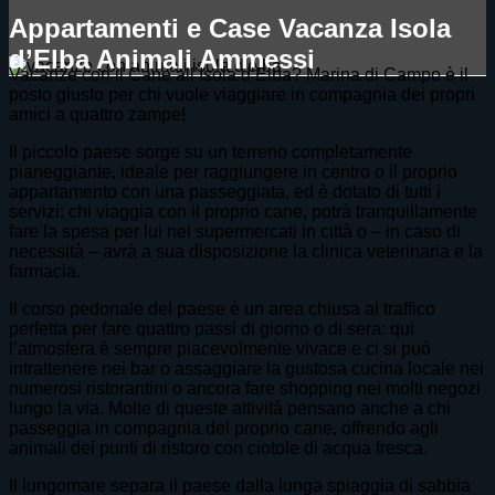
Appartamenti e Case Vacanza Isola
d’Elba Animali Ammessi
Vacanze con il Cane all’Isola d’Elba? Marina di Campo è il
posto giusto per chi vuole viaggiare in compagnia dei propri
amici a quattro zampe!
Il piccolo paese sorge su un terreno completamente
pianeggiante, ideale per raggiungere in centro o il proprio
appartamento con una passeggiata, ed è dotato di tutti i
servizi: chi viaggia con il proprio cane, potrà tranquillamente
fare la spesa per lui nei supermercati in città o – in caso di
necessità – avrà a sua disposizione la clinica veterinaria e la
farmacia.
Il corso pedonale del paese è un area chiusa al traffico
perfetta per fare quattro passi di giorno o di sera: qui
l’atmosfera è sempre piacevolmente vivace e ci si può
intrattenere nei bar o assaggiare la gustosa cucina locale nei
numerosi ristorantini o ancora fare shopping nei molti negozi
lungo la via. Molte di queste attività pensano anche a chi
passeggia in compagnia del proprio cane, offrendo agli
animali dei punti di ristoro con ciotole di acqua fresca.
Il lungomare separa il paese dalla lunga spiaggia di sabbia