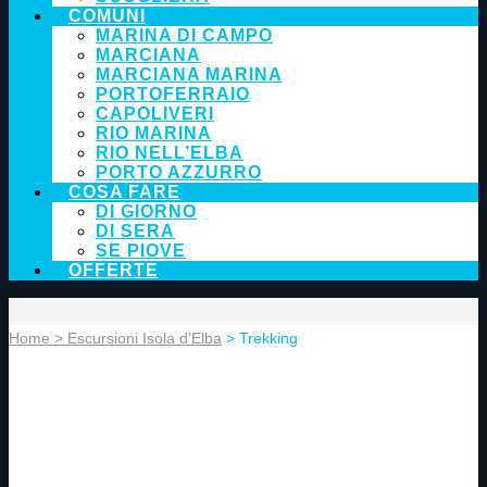
COMUNI
MARINA DI CAMPO
MARCIANA
MARCIANA MARINA
PORTOFERRAIO
CAPOLIVERI
RIO MARINA
RIO NELL’ELBA
PORTO AZZURRO
COSA FARE
DI GIORNO
DI SERA
SE PIOVE
OFFERTE
Home
> Escursioni Isola d’Elba
> Trekking