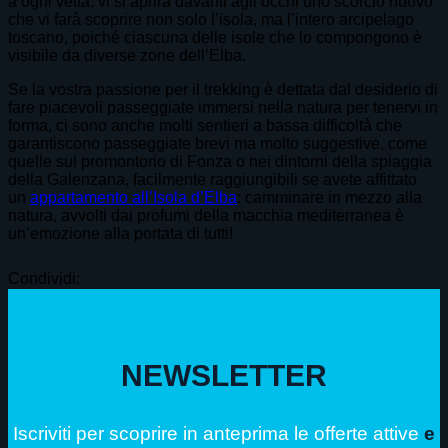
a ogni vetta, vi si aprirà davanti agli occhi uno scorcio nuovo
che vi farà scoprire non solo l’isola, ma l’intero arcipelago
toscano, poiché ciascuna delle isole che lo compongono è
visibile da diverse zone dell’Elba.
Se la vostra passione per il trekking è dettata dal desiderio di
fare piacevoli passeggiate immersi nella natura per tenervi in
forma, ci sono anche molti sentieri a bassa difficoltà che
garantiscono passeggiate brevi ma molto suggestive, come
quelle sul promontorio di Fonza o nei dintorni della spiaggia
della Galenzana, facilmente raggiungibili se avete affittato
un
appartamento all’Isola d’Elba
: camminare in mezzo alla
natura, avvolti dai profumi della macchia mediterranea è
un’emozione alla portata di tutti!
Condividi:
NEWSLETTER
Iscriviti per scoprire in anteprima le offerte attive
e