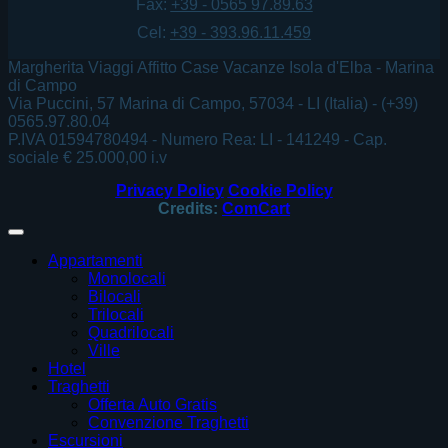
Fax:
+39 - 0565 97.89.63
Cel:
+39 - 393.96.11.459
Margherita Viaggi Affitto Case Vacanze Isola d'Elba - Marina
di Campo
Via Puccini, 57 Marina di Campo, 57034 - LI (Italia) - (+39)
0565.97.80.04
P.IVA 01594780494 - Numero Rea: LI - 141249 - Cap.
sociale € 25.000,00 i.v
Privacy Policy
Cookie Policy
Credits:
ComCart
Appartamenti
Monolocali
Bilocali
Trilocali
Quadrilocali
Ville
Hotel
Traghetti
Offerta Auto Gratis
Convenzione Traghetti
Escursioni