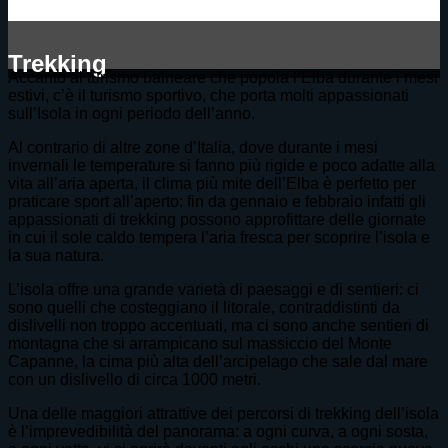
Trekking
Accanto al turismo balneare che popola l’Elba durante i mesi
estivi, c’è il turismo sportivo, che porta molti appassionati
sull’Isola in ogni periodo dell’anno.
Al contrario di altre zone d’Italia, dove durante i mesi
invernali le temperature si fanno più rigide e poco adatte alla
vita all’aria aperta, il clima più mite dell’Elba è perfetto per
praticare sport all’aperto: fin da gennaio e febbraio infatti gli
appassionati di trekking possono approfittare delle giornate
in cui il sole caldo tempera l’aria fresca per scoprire l’isola e
la sua natura.
L’isola offre una grande varietà di paesaggi e di sentieri: ci
sono quelli che costeggiano il litorale, contraddistinti da
dislivelli non troppo accentuati, ma ci sono anche sentieri di
montagna che si arrampicano sul massiccio del Monte
Capanne, la cima più alta dell’arcipelago che sale dal mare
con un dislivello di circa 1000 metri.
Una delle maggiori attrattive dei percorsi di trekking dell’isola
è l’imprevedibilità del panorama: a ogni curva, a ogni sosta,